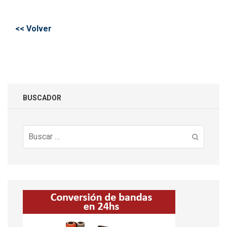
<< Volver
BUSCADOR
Buscar: