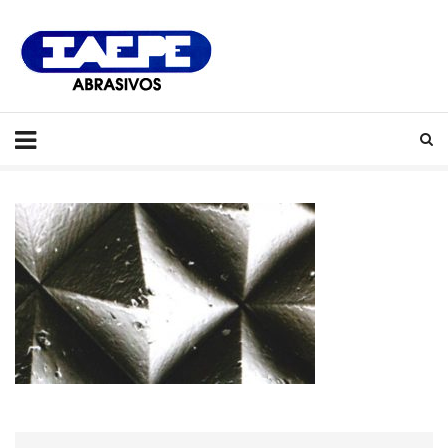
IAEPE
Abrasivos