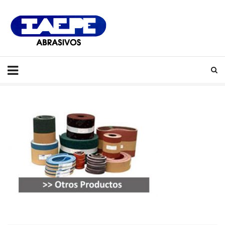
IAEPE
Abrasivos