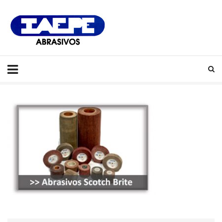
IAEPE
Abrasivos