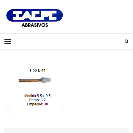
IAEPE
Abrasivos