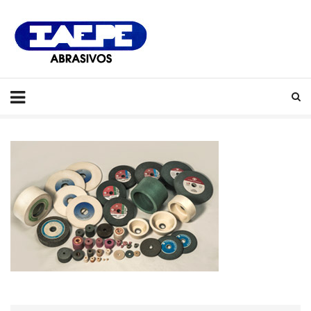
IAEPE
Abrasivos