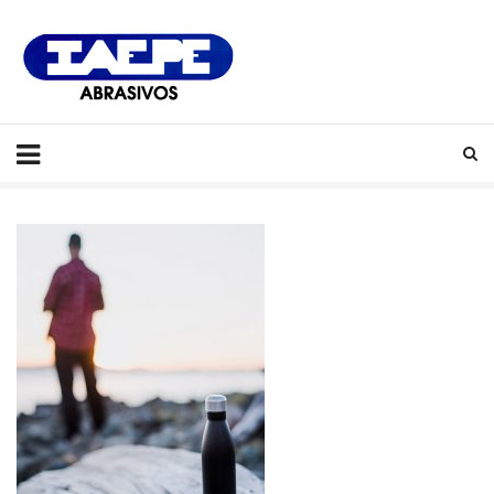
IAEPE
Abrasivos